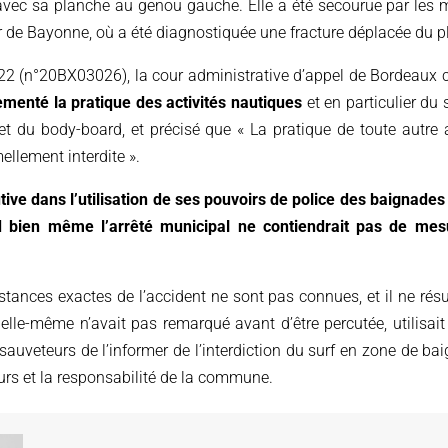
ée avec sa planche au genou gauche. Elle a été secourue par les 
r de Bayonne, où a été diagnostiquée une fracture déplacée du pl
2 (n°20BX03026), la cour administrative d’appel de Bordeaux co
ementé la pratique des activités nautiques
et en particulier du 
et du body-board, et précisé que « La pratique de toute autre 
ellement interdite ».
ive dans l’utilisation de ses pouvoirs de police des baignades 
 bien même l’arrêté municipal ne contiendrait pas de mes
stances exactes de l’accident ne sont pas connues, et il ne résul
 elle-même n’avait pas remarqué avant d’être percutée, utilisa
sauveteurs de l’informer de l’interdiction du surf en zone de ba
rs et la responsabilité de la commune.