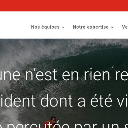
Nos équipes
Notre expertise
Ve
e n’est en rien r
ident dont a été 
 percutée par un