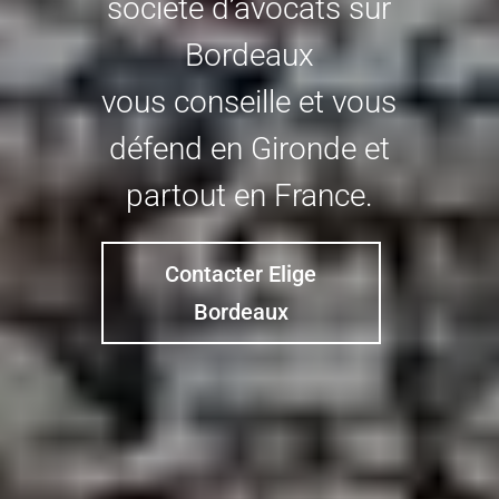
société d’avocats sur
Bordeaux
vous conseille et vous
défend en Gironde et
partout en France.
Contacter Elige
Bordeaux