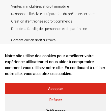
Ventes immobilières et droit immobilier
Responsabilité civile et réparation du préjudice corporel
Création d’entreprise et droit commercial
Droit de la famille, des personnes et du patrimoine
Contentieux en droit du travail
Droit de la construction
Droit pénal
Notre site utilise des cookies pour améliorer votre
expérience utilisateur et nous aider à comprendre
Recouvrement de créance
comment vous utilisez notre site. En continuant à utiliser
Litige contractuel
notre site, vous acceptez ces cookies.
Baux ruraux
Accepter
Tous droits réservés ELIGE AVOCATS, sociétés d’avocats :
Refuser
Elige Bordeaux, Elige Pau, Elige La Rochelle – Rochefort,
Préférences