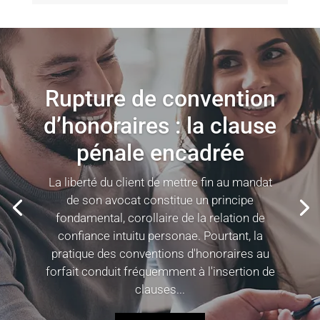
Rupture de convention
d’honoraires : la clause
pénale encadrée
La liberté du client de mettre fin au mandat
de son avocat constitue un principe
fondamental, corollaire de la relation de
confiance intuitu personae. Pourtant, la
pratique des conventions d'honoraires au
forfait conduit fréquemment à l'insertion de
clauses...