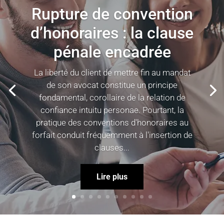
Rupture de convention
d’honoraires : la clause
pénale encadrée
La liberté du client de mettre fin au mandat
de son avocat constitue un principe
fondamental, corollaire de la relation de
confiance intuitu personae. Pourtant, la
pratique des conventions d'honoraires au
forfait conduit fréquemment à l'insertion de
clauses...
Lire plus