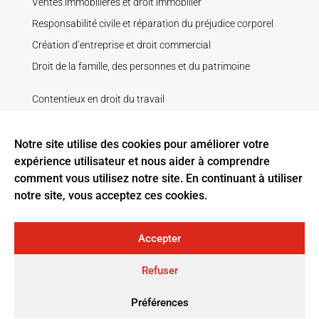
Ventes immobilières et droit immobilier
Responsabilité civile et réparation du préjudice corporel
Création d’entreprise et droit commercial
Droit de la famille, des personnes et du patrimoine
Contentieux en droit du travail
Droit de la construction
Droit pénal
Notre site utilise des cookies pour améliorer votre
expérience utilisateur et nous aider à comprendre
Recouvrement de créance
comment vous utilisez notre site. En continuant à utiliser
Litige contractuel
notre site, vous acceptez ces cookies.
Baux ruraux
Accepter
Tous droits réservés ELIGE AVOCATS, sociétés d’avocats :
Refuser
Elige Bordeaux, Elige Pau, Elige La Rochelle – Rochefort,
Préférences
Elige Limoges et Elige Deux-Sèvres |
Mentions légales