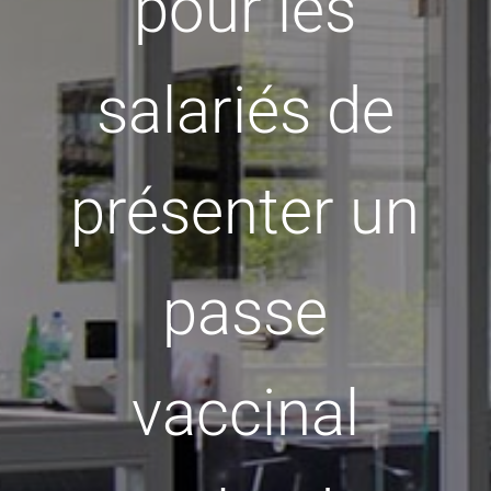
pour les
salariés de
présenter un
passe
vaccinal