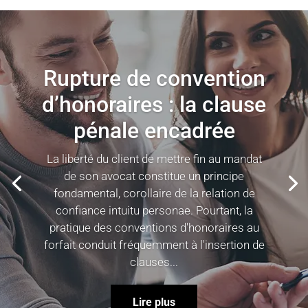
Rupture de convention
d’honoraires : la clause
pénale encadrée
La liberté du client de mettre fin au mandat
de son avocat constitue un principe
fondamental, corollaire de la relation de
confiance intuitu personae. Pourtant, la
pratique des conventions d'honoraires au
forfait conduit fréquemment à l'insertion de
clauses...
Lire plus