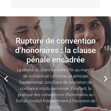
Rupture de convention
d’honoraires : la clause
pénale encadrée
La liberté du client de mettre fin au mandat
de son avocat constitue un principe
fondamental, corollaire de la relation de
confiance intuitu personae. Pourtant, la
pratique des conventions d'honoraires au
forfait conduit fréquemment à l'insertion de
clauses...