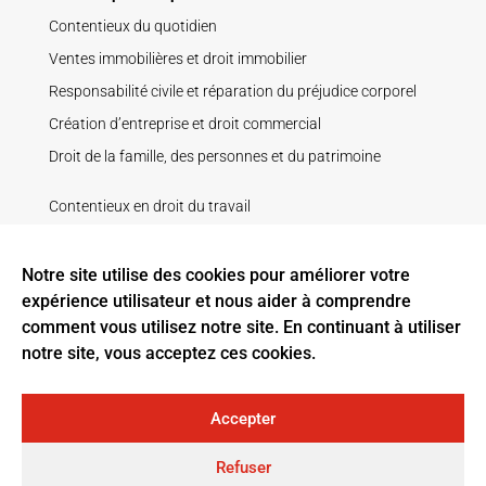
Contentieux du quotidien
Ventes immobilières et droit immobilier
Responsabilité civile et réparation du préjudice corporel
Création d’entreprise et droit commercial
Droit de la famille, des personnes et du patrimoine
Contentieux en droit du travail
Droit de la construction
Droit pénal
Notre site utilise des cookies pour améliorer votre
expérience utilisateur et nous aider à comprendre
Recouvrement de créance
comment vous utilisez notre site. En continuant à utiliser
Litige contractuel
notre site, vous acceptez ces cookies.
Baux ruraux
Accepter
Tous droits réservés ELIGE AVOCATS, sociétés d’avocats :
Refuser