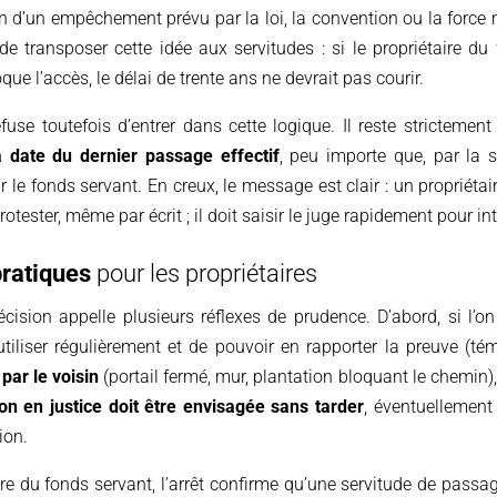
ison d’un empêchement prévu par la loi, la convention ou la force
té de transposer cette idée aux servitudes : si le propriétaire 
que l’accès, le délai de trente ans ne devrait pas courir.
fuse toutefois d’entrer dans cette logique. Il reste strictemen
 date du dernier passage effectif
, peu importe que, par la s
le fonds servant. En creux, le message est clair : un propriétai
otester, même par écrit ; il doit saisir le juge rapidement pour in
ratiques
pour les propriétaires
décision appelle plusieurs réflexes de prudence. D’abord, si l’o
’utiliser régulièrement et de pouvoir en rapporter la preuve (té
par le voisin
(portail fermé, mur, plantation bloquant le chemin), 
on en justice doit être envisagée sans tarder
, éventuellement
ion.
re du fonds servant, l’arrêt confirme qu’une servitude de passa