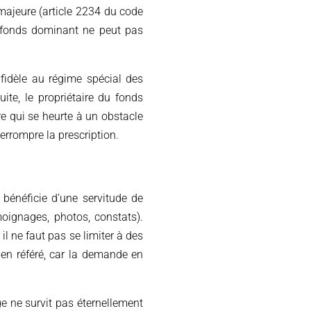
 majeure (article 2234 du code
du fonds dominant ne peut pas
t fidèle au régime spécial des
uite, le propriétaire du fonds
re qui se heurte à un obstacle
terrompre la prescription.
n bénéficie d’une servitude de
moignages, photos, constats).
il ne faut pas se limiter à des
 en référé, car la demande en
ge ne survit pas éternellement