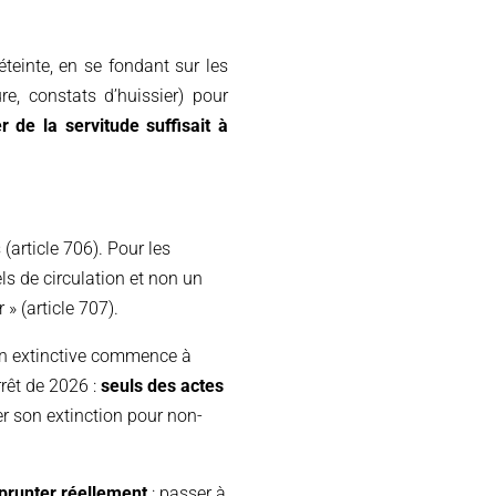
éteinte, en se fondant sur les
, constats d’huissier) pour
er de la servitude suffisait à
(article 706). Pour les
s de circulation et non un
» (article 707).
ion extinctive commence à
rrêt de 2026 :
seuls des actes
ter son extinction pour non-
mprunter réellement
: passer à