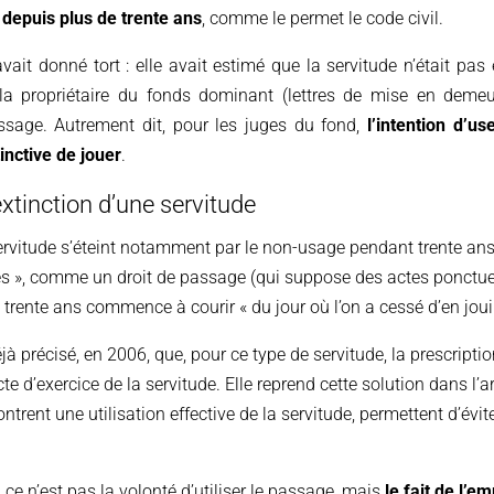
 depuis plus de trente ans
, comme le permet le code civil.
vait donné tort : elle avait estimé que la servitude n’était pas 
 propriétaire du fonds dominant (lettres de mise en demeure
ssage. Autrement dit, pour les juges du fond,
l’intention d’us
inctive de jouer
.
extinction d’une servitude
servitude s’éteint notamment par le non-usage pendant trente ans 
es », comme un droit de passage (qui suppose des actes ponctuel
trente ans commence à courir « du jour où l’on a cessé d’en jouir 
jà précisé, en 2006, que, pour ce type de servitude, la prescript
te d’exercice de la servitude. Elle reprend cette solution dans l’a
ontrent une utilisation effective de la servitude, permettent d’évi
ce n’est pas la volonté d’utiliser le passage, mais
le fait de l’e