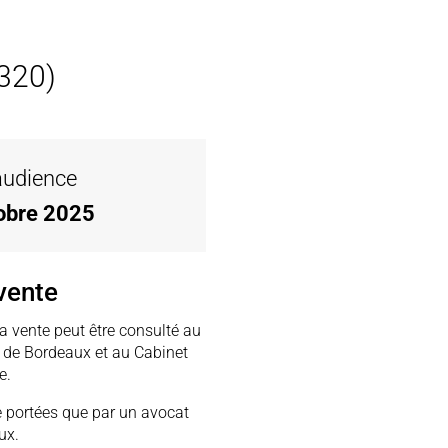
3320)
’audience
tobre 2025
vente
la vente peut être consulté au
e de Bordeaux et au Cabinet
e.
e portées que par un avocat
ux.