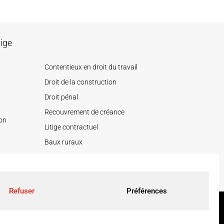
lige
Contentieux en droit du travail
Droit de la construction
Droit pénal
Recouvrement de créance
ion
Litige contractuel
Baux ruraux
s et
Refuser
Préférences
 Limoges et Elige Deux-Sèvres |
Mentions légales