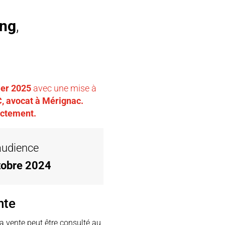
ing
,
ier 2025
avec une mise à
 avocat à Mérignac.
ectement.
’audience
tobre 2024
nte
la vente peut être consulté au