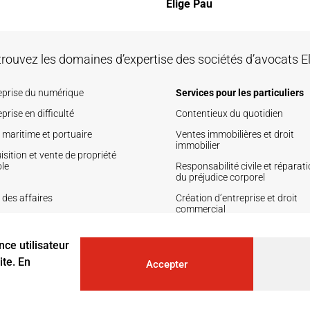
Elige Pau
rouvez les domaines d’expertise des sociétés d’avocats E
eprise du numérique
Services pour les particuliers
prise en difficulté
Contentieux du quotidien
t maritime et portuaire
Ventes immobilières et droit
immobilier
sition et vente de propriété
ole
Responsabilité civile et réparat
du préjudice corporel
 des affaires
Création d’entreprise et droit
commercial
t des sociétés
Droit de la famille, des personne
du patrimoine
nce utilisateur
te. En
Accepter
avocats : Elige Bordeaux, Elige Pau, Elige La Rochelle – Rochefort, Elige