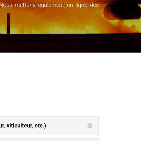
s. Nous mettons également en ligne des
, viticulteur, etc.)