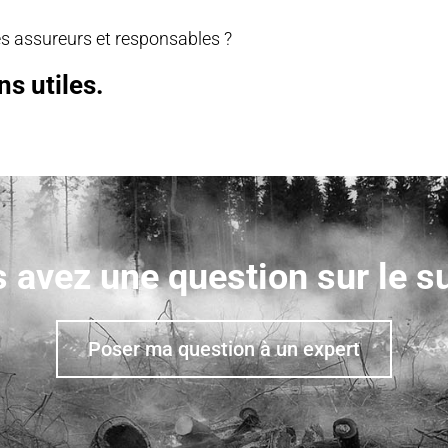
es assureurs et responsables ?
s utiles.
 avez une question sur le su
Poser ma question à un expert