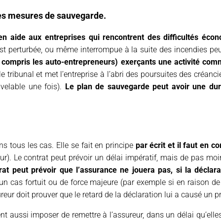
les mesures de sauvegarde.
en aide aux entreprises qui rencontrent des difficultés éco
 est perturbée, ou même interrompue à la suite des incendies pe
compris les auto-entrepreneurs) exerçants une activité commer
 tribunal et met l’entreprise à l’abri des poursuites des créa
velable une fois).
Le plan de sauvegarde peut avoir une du
ns tous les cas. Elle se fait en principe
par écrit et il faut en c
r). Le contrat peut prévoir un délai impératif, mais de pas moins
rat peut prévoir que l’assurance ne jouera pas, si la déclara
n cas fortuit ou de force majeure (par exemple si en raison de l
ureur doit prouver que le retard de la déclaration lui a causé un p
 aussi imposer de remettre à l’assureur, dans un délai qu’elles f