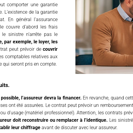
peut comporter une garantie
se. L’existence de la garantie
t. En général l’assurance
e couvre d’abord les frais
le sinistre n’arrête pas le
, par exemple, le loyer, les
trat peut prévoir de
couvrir
s comptables relatives aux
tre qui seront pris en compte.
its.
ossible, l’assureur devra la financer.
En revanche, quand cette
oses ont été assurées. Le contrat peut prévoir un remboursement 
ou d’usage (matériel professionnel). Attention, les contrats pr
sureur doit reconstruire ou remplacer à l’identique.
Les sinistr
tablir leur chiffrage
avant de discuter avec leur assureur.