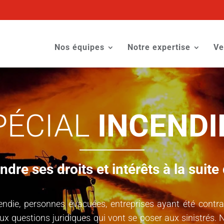
Nos équipes
Notre expertise
Ve
PÉCIAL
INCENDI
re ses droits et intérêts à la suite 
cendie, personnes évacuées, entreprises ayant été contrain
 questions juridiques qui vont se poser aux sinistrés. 