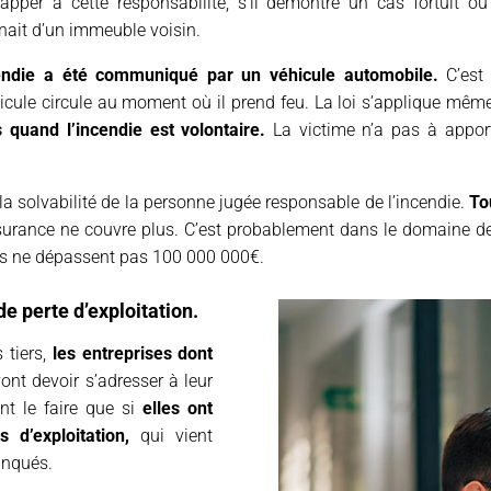
apper à cette responsabilité, s’il démontre un cas fortuit ou
nait d’un immeuble voisin.
cendie a été communiqué par un véhicule automobile.
C’est 
éhicule circule au moment où il prend feu. La loi s’applique mê
 quand l’incendie est volontaire.
La victime n’a pas à apport
la solvabilité de la personne jugée responsable de l’incendie.
To
surance ne couvre plus. C’est probablement dans le domaine d
 ils ne dépassent pas 100 000 000€.
de perte d’exploitation.
 tiers,
les entreprises dont
ont devoir s’adresser à leur
nt le faire que si
elles ont
 d’exploitation,
qui vient
anqués.