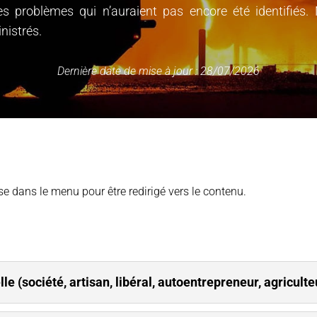
es problèmes qui n’auraient pas encore été identifié
nistrés.
Dernière date de mise à jour : 28/07/2026
sse dans le menu pour être redirigé vers le contenu.
le (société, artisan, libéral, autoentrepreneur, agriculteur